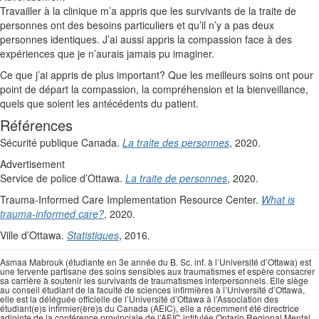
Travailler à la clinique m’a appris que les survivants de la traite de
personnes ont des besoins particuliers et qu’il n’y a pas deux
personnes identiques. J’ai aussi appris la compassion face à des
expériences que je n’aurais jamais pu imaginer.
Ce que j’ai appris de plus important? Que les meilleurs soins ont pour
point de départ la compassion, la compréhension et la bienveillance,
quels que soient les antécédents du patient.
Références
Sécurité publique Canada.
La traite des personnes
, 2020.
Advertisement
Service de police d’Ottawa.
La traite de personnes
, 2020.
Trauma-Informed Care Implementation Resource Center.
What is
trauma-informed care?
, 2020.
Ville d’Ottawa.
Statistiques
, 2016.
Asmaa Mabrouk (étudiante en 3e année du B. Sc. inf. à l’Université d’Ottawa) est
une fervente partisane des soins sensibles aux traumatismes et espère consacrer
sa carrière à soutenir les survivants de traumatismes interpersonnels. Elle siège
au conseil étudiant de la faculté de sciences infirmières à l’Université d’Ottawa,
elle est la déléguée officielle de l’Université d’Ottawa à l’Association des
étudiant(e)s infirmier(ère)s du Canada (AEIC), elle a récemment été directrice
adjointe de la conférence provinciale de l’AEIC intitulée Ontario Regional Mental