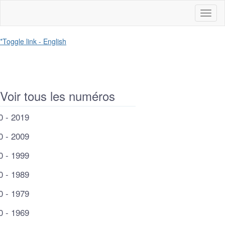
Toggl
naviga
*Toggle link - English
Voir tous les numéros
0 - 2019
0 - 2009
0 - 1999
0 - 1989
0 - 1979
0 - 1969