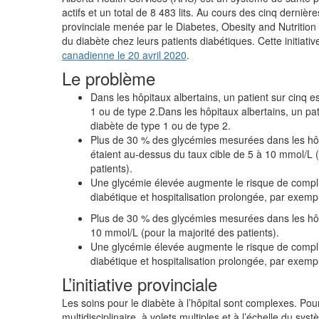
actifs et un total de 8 483 lits. Au cours des cinq dernièr
provinciale menée par le Diabetes, Obesity and Nutrition
du diabète chez leurs patients diabétiques. Cette initiativ
canadienne le 20 avril 2020
.
Le problème
Dans les hôpitaux albertains, un patient sur cinq es
1 ou de type 2.Dans les hôpitaux albertains, un pati
diabète de type 1 ou de type 2.
Plus de 30 % des glycémies mesurées dans les hôp
étaient au-dessus du taux cible de 5 à 10 mmol/L (
patients).
Une glycémie élevée augmente le risque de compli
diabétique et hospitalisation prolongée, par exemp
Plus de 30 % des glycémies mesurées dans les hôpi
10 mmol/L (pour la majorité des patients).
Une glycémie élevée augmente le risque de compli
diabétique et hospitalisation prolongée, par exemp
L’initiative provinciale
Les soins pour le diabète à l’hôpital sont complexes. Pour
multidisciplinaire, à volets multiples et à l’échelle du sy