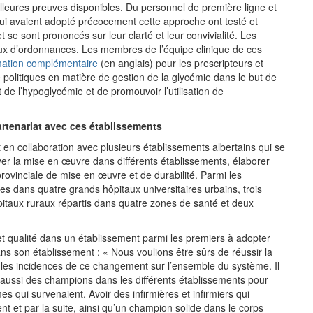
illeures preuves disponibles. Du personnel de première ligne et
qui avaient adopté précocement cette approche ont testé et
 se sont prononcés sur leur clarté et leur convivialité. Les
 jeux d’ordonnances. Les membres de l’équipe clinique de ces
mation complémentaire
(en anglais) pour les prescripteurs et
 politiques en matière de gestion de la glycémie dans le but de
et de l’hypoglycémie et de promouvoir l’utilisation de
partenariat avec ces établissements
 en collaboration avec plusieurs établissements albertains qui se
r la mise en œuvre dans différents établissements, élaborer
 provinciale de mise en œuvre et de durabilité. Parmi les
es dans quatre grands hôpitaux universitaires urbains, trois
pitaux ruraux répartis dans quatre zones de santé et deux
t et qualité dans un établissement parmi les premiers à adopter
s son établissement : « Nous voulions être sûrs de réussir la
r les incidences de ce changement sur l’ensemble du système. Il
lait aussi des champions dans les différents établissements pour
es qui survenaient. Avoir des infirmières et infirmiers qui
ent et par la suite, ainsi qu’un champion solide dans le corps