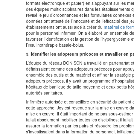
formats électronique et papier) en s’appuyant sur les me
des équipes multidisciplinaires dans les établissements 
révisé le jeu d’ordonnances et les formulaires connexes et
données ont attesté de l’innocuité et de l’efficacité des
établissements ont aussi aidé à créer du
matériel de for
pour le personnel infirmier. On a élaboré un ensemble de
favoriser l’identification et la gestion de l’hyperglycémie 
l’insulinothérapie basale-bolus.
3. Identifier les adopteurs précoces et travailler en 
L’équipe du réseau DON SCN a travaillé en partenariat et
définissaient comme des adopteurs précoces pour appuye
ensemble des outils et du matériel et affiner la stratégie
adopteurs précoces, il y avait un programme d’hospitalist
hôpitaux de banlieue de taille moyenne et deux petits hô
autorités sanitaires.
Infirmière autorisée et conseillère en sécurité du patien
cette approche, Joy est revenue sur la mise en œuvre dan
mise en œuvre. Il était important de ne pas sous-estime
fallait absolument mobiliser toutes les disciplines; il fal
assurer la formation par les pairs et résoudre les problèm
s’investissaient dans la formation du personnel, initialem