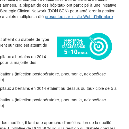
es années, la plupart de ces hôpitaux ont participé à une initiative
 Strategic Clinical Network (DON SCN) pour améliorer la gestion
e à volets multiples a été
présentée sur le site Web d’infirmière
t atteint du diabète de type
ent sur cinq est atteint du
itaux albertains en 2014
pour la majorité des
cations (infection postopératoire, pneumonie, acidocétose
le).
taux albertains en 2014 étaient au-dessus du taux cible de 5 à
cations (infection postopératoire, pneumonie, acidocétose
le).
 les modifier, il faut une approche d’amélioration de la qualité
stème. L’initiative de DON SCN pour la gestion du diabète chez les