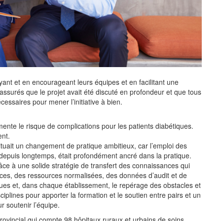
yant et en encourageant leurs équipes et en facilitant une
 assurés que le projet avait été discuté en profondeur et que tous
essaires pour mener l’initiative à bien.
te le risque de complications pour les patients diabétiques.
ent.
ituait un changement de pratique ambitieux, car l’emploi des
i depuis longtemps, était profondément ancré dans la pratique.
râce à une solide stratégie de transfert des connaissances qui
oces, des ressources normalisées, des données d’audit et de
ques et, dans chaque établissement, le repérage des obstacles et
iplines pour apporter la formation et le soutien entre pairs et un
r soutenir l’équipe.
ovincial qui compte 98 hôpitaux ruraux et urbains de soins