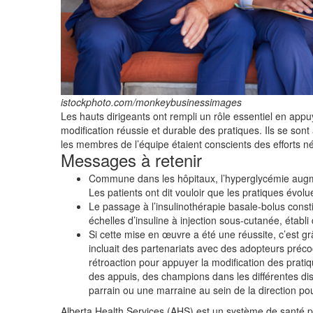
istockphoto.com/monkeybusinessimages
Les hauts dirigeants ont rempli un rôle essentiel en appu
modification réussie et durable des pratiques. Ils se sont
les membres de l’équipe étaient conscients des efforts néc
Messages à retenir
Commune dans les hôpitaux, l’hyperglycémie augmen
Les patients ont dit vouloir que les pratiques évolu
Le passage à l’insulinothérapie basale-bolus const
échelles d’insuline à injection sous-cutanée, établ
Si cette mise en œuvre a été une réussite, c’est g
incluait des partenariats avec des adopteurs préc
rétroaction pour appuyer la modification des prati
des appuis, des champions dans les différentes disc
parrain ou une marraine au sein de la direction pou
Alberta Health Services (AHS) est un système de santé pr