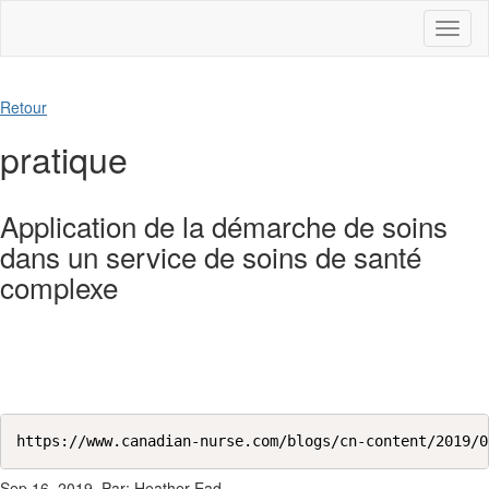
Toggl
naviga
Retour
pratique
Application de la démarche de soins
dans un service de soins de santé
complexe
https://www.canadian-nurse.com/blogs/cn-content/2019/0
Sep 16, 2019, Par: Heather Ead