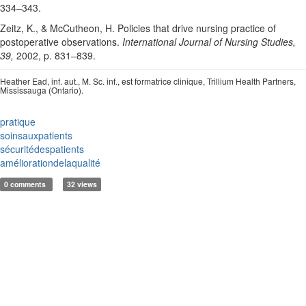
334–343.
Zeitz, K., & McCutheon, H. Policies that drive nursing practice of
postoperative observations.
International Journal of Nursing Studies,
39,
2002, p. 831–839.
Heather Ead, inf. aut., M. Sc. inf., est formatrice clinique, Trillium Health Partners,
Mississauga (Ontario).
pratique
soinsauxpatients
sécuritédespatients
améliorationdelaqualité
0 comments
32 views