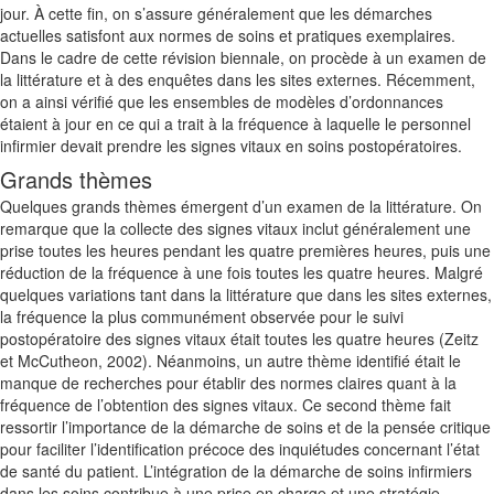
jour. À cette fin, on s’assure généralement que les démarches
actuelles satisfont aux normes de soins et pratiques exemplaires.
Dans le cadre de cette révision biennale, on procède à un examen de
la littérature et à des enquêtes dans les sites externes. Récemment,
on a ainsi vérifié que les ensembles de modèles d’ordonnances
étaient à jour en ce qui a trait à la fréquence à laquelle le personnel
infirmier devait prendre les signes vitaux en soins postopératoires.
Grands thèmes
Quelques grands thèmes émergent d’un examen de la littérature. On
remarque que la collecte des signes vitaux inclut généralement une
prise toutes les heures pendant les quatre premières heures, puis une
réduction de la fréquence à une fois toutes les quatre heures. Malgré
quelques variations tant dans la littérature que dans les sites externes,
la fréquence la plus communément observée pour le suivi
postopératoire des signes vitaux était toutes les quatre heures (Zeitz
et McCutheon, 2002). Néanmoins, un autre thème identifié était le
manque de recherches pour établir des normes claires quant à la
fréquence de l’obtention des signes vitaux. Ce second thème fait
ressortir l’importance de la démarche de soins et de la pensée critique
pour faciliter l’identification précoce des inquiétudes concernant l’état
de santé du patient. L’intégration de la démarche de soins infirmiers
dans les soins contribue à une prise en charge et une stratégie