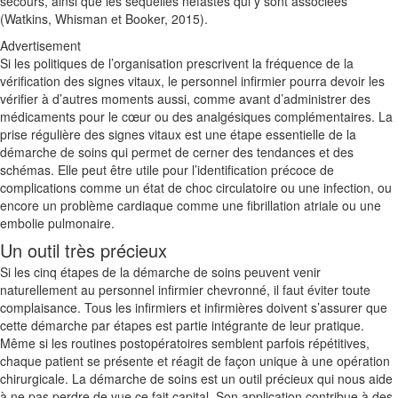
secours, ainsi que les séquelles néfastes qui y sont associées
(Watkins, Whisman et Booker, 2015).
Advertisement
Si les politiques de l’organisation prescrivent la fréquence de la
vérification des signes vitaux, le personnel infirmier pourra devoir les
vérifier à d’autres moments aussi, comme avant d’administrer des
médicaments pour le cœur ou des analgésiques complémentaires. La
prise régulière des signes vitaux est une étape essentielle de la
démarche de soins qui permet de cerner des tendances et des
schémas. Elle peut être utile pour l’identification précoce de
complications comme un état de choc circulatoire ou une infection, ou
encore un problème cardiaque comme une fibrillation atriale ou une
embolie pulmonaire.
Un outil très précieux
Si les cinq étapes de la démarche de soins peuvent venir
naturellement au personnel infirmier chevronné, il faut éviter toute
complaisance. Tous les infirmiers et infirmières doivent s’assurer que
cette démarche par étapes est partie intégrante de leur pratique.
Même si les routines postopératoires semblent parfois répétitives,
chaque patient se présente et réagit de façon unique à une opération
chirurgicale. La démarche de soins est un outil précieux qui nous aide
à ne pas perdre de vue ce fait capital. Son application contribue à des