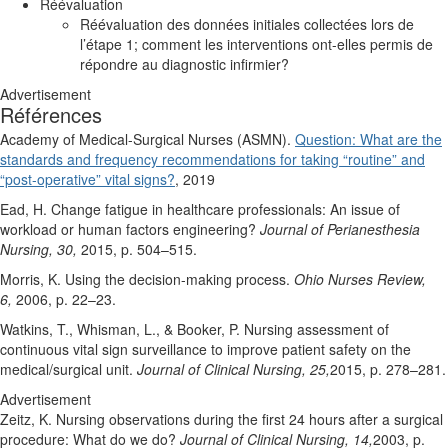
Réévaluation
Réévaluation des données initiales collectées lors de
l’étape 1; comment les interventions ont-elles permis de
répondre au diagnostic infirmier?
Advertisement
Références
Academy of Medical-Surgical Nurses (ASMN).
Question: What are the
standards and frequency recommendations for taking “routine” and
“post-operative” vital signs?
, 2019
Ead, H. Change fatigue in healthcare professionals: An issue of
workload or human factors engineering?
Journal of Perianesthesia
Nursing, 30,
2015, p. 504–515.
Morris, K. Using the decision-making process.
Ohio Nurses Review,
6,
2006, p. 22–23.
Watkins, T., Whisman, L., & Booker, P. Nursing assessment of
continuous vital sign surveillance to improve patient safety on the
medical/surgical unit.
Journal of Clinical Nursing, 25,
2015, p. 278–281.
Advertisement
Zeitz, K. Nursing observations during the first 24 hours after a surgical
procedure: What do we do?
Journal of Clinical Nursing, 14,
2003, p.